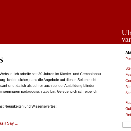
Ul
va
s
Akt
Per
Ste
Website. Ich arbeite seit 30 Jahren im Klavier- und Cembalobau
Fes
. Ich bin sicher, dass die Angebote auf diesen Seiten nicht
Ce
sant sind, da ich als Lehrer auch bei der Ausbildung blinder
Bli
mmseminaren pädagogisch tätig bin. Gelegentlich schreibe ich
St
Fac
hst Neuigkeiten und Wissenswertes:
Gut
Re
zil Say ...