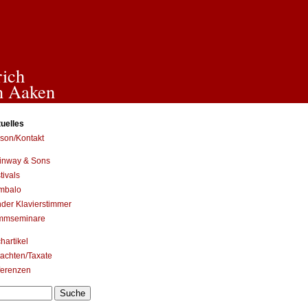
rich
n Aaken
uelles
son/Kontakt
inway & Sons
tivals
mbalo
nder Klavierstimmer
immseminare
hartikel
achten/Taxate
ferenzen