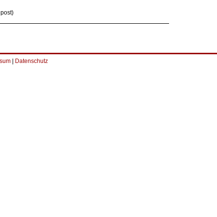
npost)
ssum
|
Datenschutz